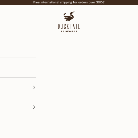
Free international shipping for orders over 300€
Ducktail Rainwear