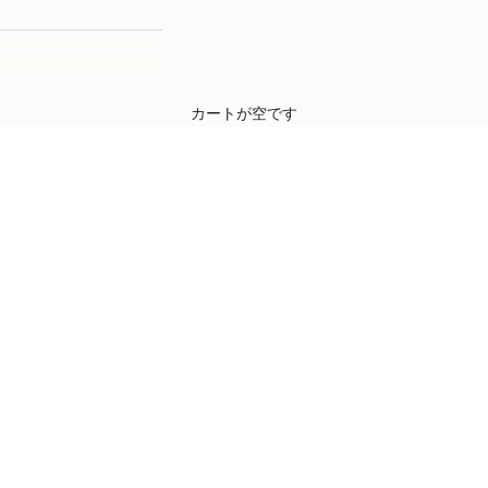
Defined by rain, crafted for life.
カートが空です