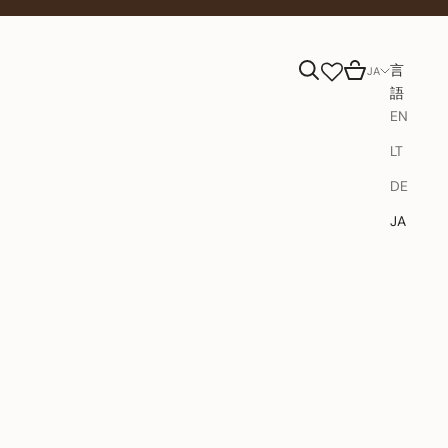
検索
カート
言
JA
語
EN
LT
DE
JA