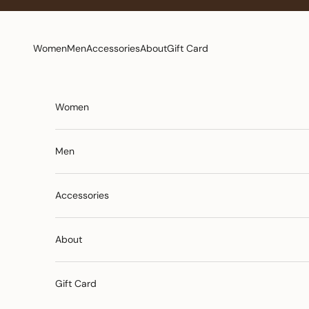
コンテンツへスキップ
Women
Men
Accessories
About
Gift Card
Women
Men
Accessories
About
Gift Card