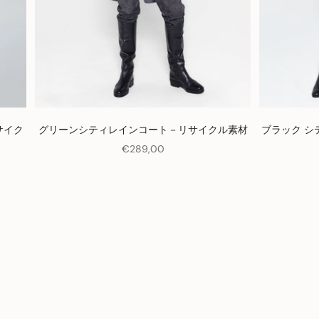
サイク
グリーンシティレインコート－リサイクル素材
ブラック シ
セール価格
€289,00