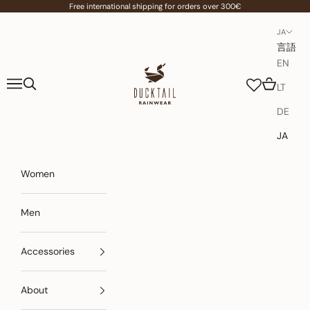
コンテンツへスキップ
Free international shipping for orders over 300€
JA
言語
EN
Ducktail Rainwear
メニュー
検索
カート
LT
DE
JA
Women
Men
Accessories
About