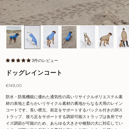
3件のレビュー
ドッグレインコート
セール価格
€149,00
防水・防風機能に優れた通気性の高いリサイクルポリエステル素
材の表地と柔らかいリサイクル素材の裏地からなる犬用のレイン
コートです。長い襟元、前足をサポートするバックル付きの胴ス
トラップ、後ろ足をサポートする調節可能ストラップは各所でサ
イズ調節が可能のため、あらゆる大きさや種類の犬に対応してい