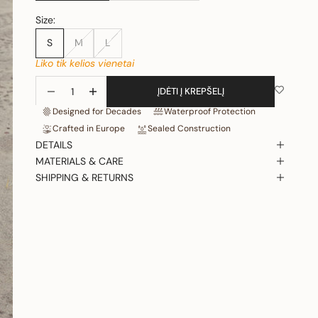
Size:
S
M
L
Liko tik kelios vienetai
Sumažinti kiekį
Padidinti kiekį
ĮDĖTI Į KREPŠELĮ
Designed for Decades
Waterproof Protection
Crafted in Europe
Sealed Construction
DETAILS
MATERIALS & CARE
SHIPPING & RETURNS