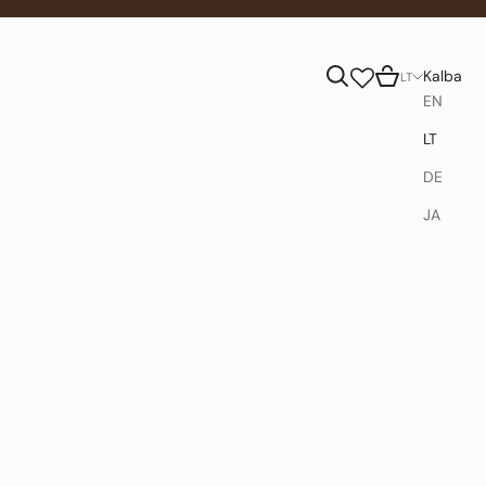
Paieška
Krepšelis
Kalba
LT
EN
LT
DE
JA