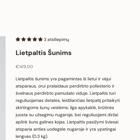
3 atsiliepimų
Lietpaltis Šunims
Pardavimo kaina
€149,00
Lietpaltis šunims yra pagamintas iš lietui ir vėjui
atsparaus, orui pralaidaus perdirbto poliesterio ir
švelnaus perdirbto pamušalo viduje. Lietpaltis turi
reguliuojamas detales, leidžiančias lietpaltį pritaikyti
skirtingoms šunų veislėms: ilga apykaklė, krūtinės
juosta su užsegimu nugaroje, bei reguliuojami diržai
aplink šuns galines kojas. Lietpaltis pasižymi šviesai
atsparia anties uodegėle nugaroje ir yra ypatingai
lengvas (0.3 kg).