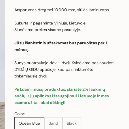
Atsparumas drėgmei 10.000 mm, siūlės laminuotos.
Sukurta ir pagaminta Vilniuje, Lietuvoje.
Siunčiame prekes visame pasaulyje.
Jūsų išankstinis užsakymas bus paruoštas per 1
mėnesį.
Šunys nuotraukoje dėvi L dydį. Kviečiame pasinaudoti
DYDŽIŲ GIDU apačioje, kad pasirinktumėte
tinkamiausią dydį.
Pirkdami mūsų produktus, skiriate 2% laukinių
ančių ir jų aplinkos išsaugojimui Lietuvoje ir mes
esame už tai labai dėkingi!
Color:
Ocean Blue
Sand
Black