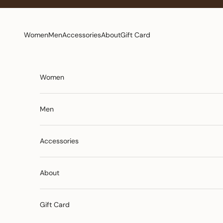
Pereiti prie turinio
Women
Men
Accessories
About
Gift Card
Women
Men
Accessories
About
Gift Card