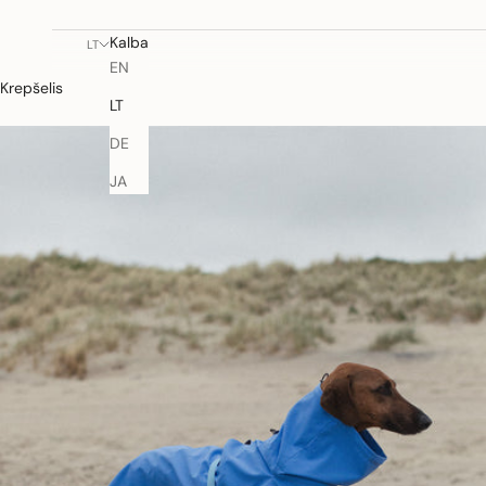
Kalba
LT
EN
Krepšelis
LT
DE
JA