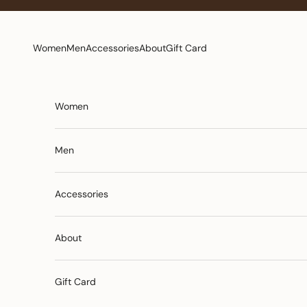
Pereiti prie turinio
Women
Men
Accessories
About
Gift Card
Women
Men
Accessories
About
Gift Card