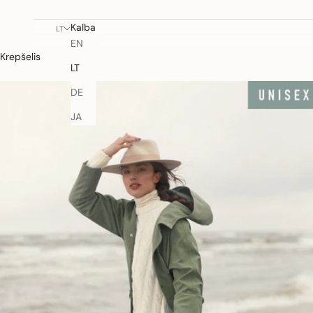
Kalba
LT
EN
Krepšelis
LT
DE
JA