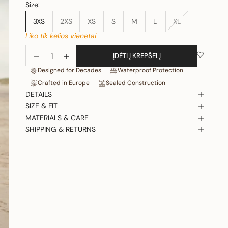
Size:
3XS
2XS
XS
S
M
L
XL
Liko tik kelios vienetai
Sumažinti kiekį
Padidinti kiekį
ĮDĖTI Į KREPŠELĮ
Designed for Decades
Waterproof Protection
Crafted in Europe
Sealed Construction
DETAILS
SIZE & FIT
MATERIALS & CARE
SHIPPING & RETURNS