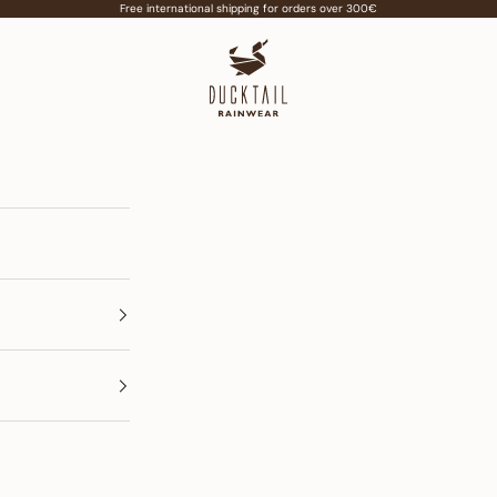
Free international shipping for orders over 300€
Ducktail Rainwear