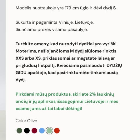
Modelis nuotraukoje yra 179 cm ūgio ir dėvi dydį
S
.
Sukurta ir pagaminta Vilniuje, Lietuvoje.
Siunčiame prekes visame pasaulyje.
Turėkite omeny, kad nurodyti dydžiai yra vyriški.
Moterims, nešiojančioms M dydį siūlome rinktis
XXS arba XS, priklausomai ar mėgstate laisvą ar
prigludusį lietpaltį. Kviečiame pasinaudoti DYDŽIŲ
GIDU apačioje, kad pasirinktumėte tinkamiausią
dydį.
Pirkdami mūsų produktus, skiriate 2% laukinių
ančių ir jų aplinkos išsaugojimui Lietuvoje ir mes
esame jums už tai labai dėkingi!
Color:
Olive
Green
Black
Burgundy
Ocean Blue
Olive
Red