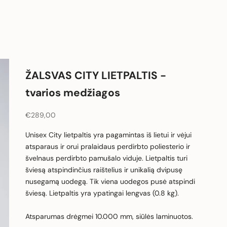
ŽALSVAS CITY LIETPALTIS -
tvarios medžiagos
Pardavimo kaina
€289,00
Unisex City lietpaltis yra pagamintas iš lietui ir vėjui
atsparaus ir orui pralaidaus perdirbto poliesterio ir
švelnaus perdirbto pamušalo viduje. Lietpaltis turi
šviesą atspindinčius raištelius ir unikalią dvipusę
nusegamą uodegą. Tik viena uodegos pusė atspindi
šviesą. Lietpaltis yra ypatingai lengvas (0.8 kg).
Atsparumas drėgmei 10.000 mm, siūlės laminuotos.