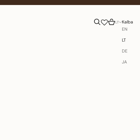
Paieška
Krepšelis
Kalba
LT
EN
LT
DE
JA